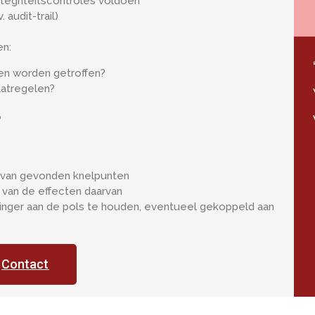
ntegriteitscontroles voldoen
 audit-trail)
en:
en worden getroffen?
aatregelen?
?
g van gevonden knelpunten
van de effecten daarvan
vinger aan de pols te houden, eventueel gekoppeld aan
Contact