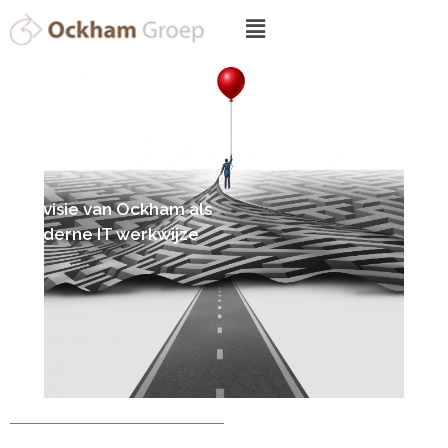
De visie van Ockham als
moderne IT werkwijze