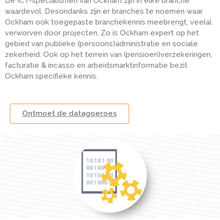
De ICT-specialismen van Ockham zijn in elke branche
waardevol. Desondanks zijn er branches te noemen waar
Ockham ook toegepaste branchekennis meebrengt, veelal
verworven door projecten. Zo is Ockham expert op het
gebied van publieke (persoons)administratie en sociale
zekerheid. Ook op het terrein van (pensioen)verzekeringen,
facturatie & incasso en arbeidsmarktinformatie bezit
Ockham specifieke kennis.
Ontmoet de datagoeroes